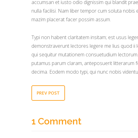
accumsan et iusto odio dignissim qui blandit prae
nulla facilisi. Nam liber tempor cum soluta nobis
mazim placerat facer possim assum.
Typi non habent claritatem insitam; est usus legent
demonstraverunt lectores legere me lius quod ii 
qui sequitur mutationem consuetudium lectorum.
putamus parum claram, anteposuerit litterarum f
decima. Eodem modo typi, qui nunc nobis videntur
PREV POST
1 Comment