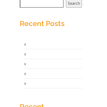
Search
Recent Posts
x
x
x
x
x
Recent