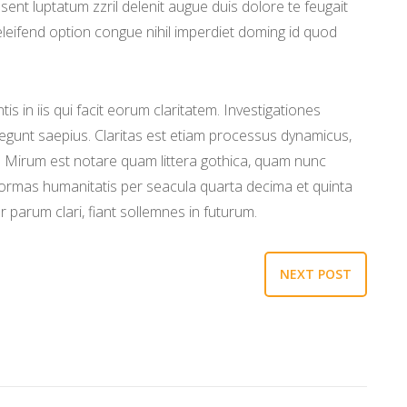
sent luptatum zzril delenit augue duis dolore te feugait
 eleifend option congue nihil imperdiet doming id quod
is in iis qui facit eorum claritatem. Investigationes
legunt saepius. Claritas est etiam processus dynamicus,
 Mirum est notare quam littera gothica, quam nunc
ormas humanitatis per seacula quarta decima et quinta
 parum clari, fiant sollemnes in futurum.
NEXT POST