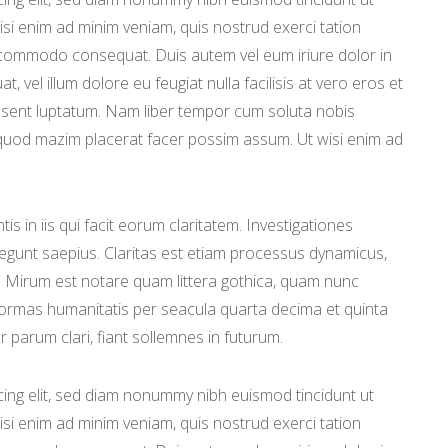
si enim ad minim veniam, quis nostrud exerci tation
ea commodo consequat. Duis autem vel eum iriure dolor in
, vel illum dolore eu feugiat nulla facilisis at vero eros et
aesent luptatum. Nam liber tempor cum soluta nobis
 quod mazim placerat facer possim assum. Ut wisi enim ad
is in iis qui facit eorum claritatem. Investigationes
legunt saepius. Claritas est etiam processus dynamicus,
 Mirum est notare quam littera gothica, quam nunc
ormas humanitatis per seacula quarta decima et quinta
 parum clari, fiant sollemnes in futurum.
ing elit, sed diam nonummy nibh euismod tincidunt ut
isi enim ad minim veniam, quis nostrud exerci tation