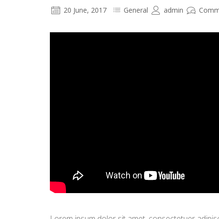
20 June, 2017
General
admin
Comm
Lorem ipsum dolor sit amet, consectetuer adipisc