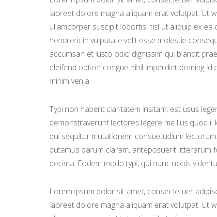
laoreet
dolore magna aliquam erat volutpat. Ut wi
ullamcorper suscipit lobortis nisl ut aliquip ex 
hendrerit in vulputate velit esse molestie consequat
accumsan et iusto odio dignissim qui blandit pr
eleifend option congue nihil imperdiet doming id
minim venia.
Typi non habent claritatem insitam; est usus legent
demonstraverunt lectores legere me lius quod ii 
qui sequitur mutationem consuetudium lectorum.
putamus parum claram, anteposuerit litterarum f
decima. Eodem modo typi, qui nunc nobis videntur
Lorem ipsum dolor sit amet, consectetuer adipisc
laoreet dolore magna aliquam erat volutpat. Ut w