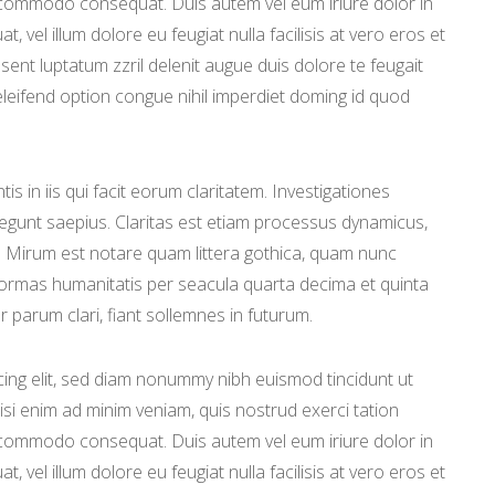
ea commodo consequat. Duis autem vel eum iriure dolor in
, vel illum dolore eu feugiat nulla facilisis at vero eros et
sent luptatum zzril delenit augue duis dolore te feugait
 eleifend option congue nihil imperdiet doming id quod
is in iis qui facit eorum claritatem. Investigationes
legunt saepius. Claritas est etiam processus dynamicus,
 Mirum est notare quam littera gothica, quam nunc
ormas humanitatis per seacula quarta decima et quinta
 parum clari, fiant sollemnes in futurum.
ing elit, sed diam nonummy nibh euismod tincidunt ut
isi enim ad minim veniam, quis nostrud exerci tation
ea commodo consequat. Duis autem vel eum iriure dolor in
, vel illum dolore eu feugiat nulla facilisis at vero eros et