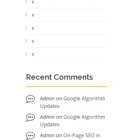
x
x
x
x
x
Recent Comments
Admin
on
Google Algorithm
Updates
Admin
on
Google Algorithm
Updates
Admin
on
On-Page SEO in