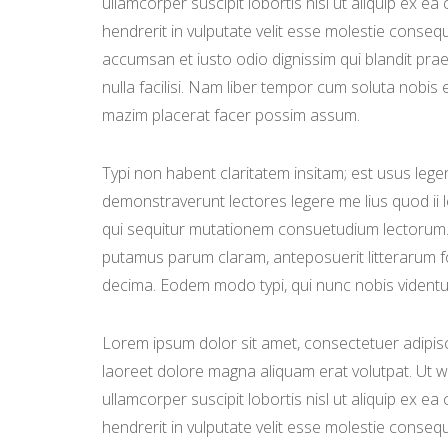
ullamcorper suscipit lobortis nisl ut aliquip ex 
hendrerit in vulputate velit esse molestie consequat
accumsan et iusto odio dignissim qui blandit prae
nulla facilisi. Nam liber tempor cum soluta nobis
mazim placerat facer possim assum.
Typi non habent claritatem insitam; est usus legent
demonstraverunt lectores legere me lius quod ii 
qui sequitur mutationem consuetudium lectorum.
putamus parum claram, anteposuerit litterarum f
decima. Eodem modo typi, qui nunc nobis videntur
Lorem ipsum dolor sit amet, consectetuer adipisc
laoreet dolore magna aliquam erat volutpat. Ut w
ullamcorper suscipit lobortis nisl ut aliquip ex 
hendrerit in vulputate velit esse molestie consequat